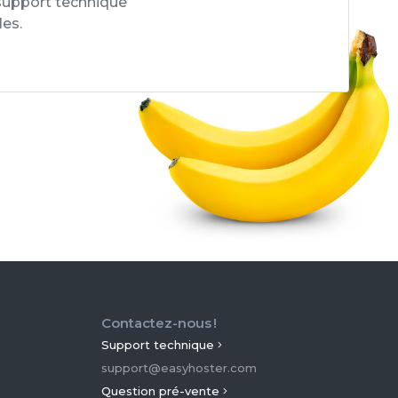
 support technique
es.
Contactez-nous !
Support technique
support@easyhoster.com
Question pré-vente