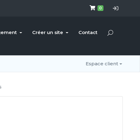
EasyHoster
0
gement
Créer un site
Contact
Espace client
s