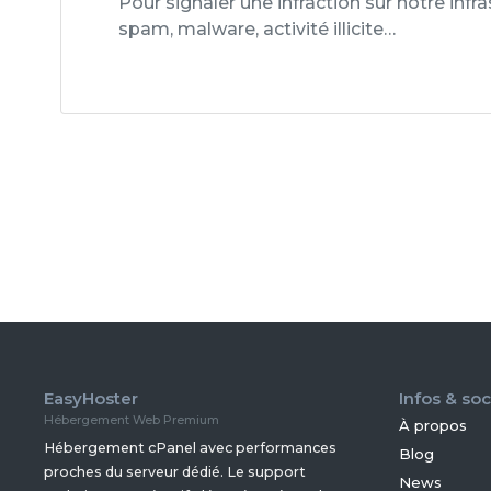
Pour signaler une infraction sur notre infra
spam, malware, activité illicite…
EasyHoster
Infos & soc
Hébergement Web Premium
À propos
Hébergement cPanel avec performances
Blog
proches du serveur dédié. Le support
News