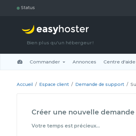
●
Status
Bien plus qu'un hébergeur !
Commander
Annonces
Centre d'aide
Accueil
Espace client
Demande de support
Su
Créer une nouvelle demande 
Votre temps est précieux…