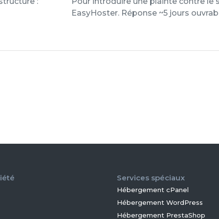
structure :
Pour introduire une plainte contre le
EasyHoster. Réponse ~5 jours ouvrabl
iété
Services spéciaux
Hébergement cPanel
Hébergement WordPress
Hébergement PrestaShop